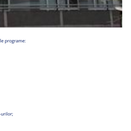
le
programe
:
urilor
;