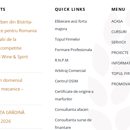
TS
QUICK LINKS
MENU
Eliberare aviz forta
ACASA
lben din Bistrița-
majora
e pentru Romania
CURSURI
lii de la
Topul Firmelor
SERVICII
 competitie
Formare Profesionala
PROIECTE
l Wine & Spirit
R.N.P.M
INFORMAT
Arbitraj Comercial
TOPUL FI
în domeniul
Centrul OSIM
PROMOVA
r mecanice –
Certificate de origine a
marfurilor
Consultanta afaceri
IȚA GRĂDINĂ
Consultanta surse de
 2026
finantare