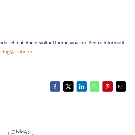
nda
cel
mai
bine
nevoilor
Dumneavoastra
.
Pentru
informatii
ting@cciabn.ro
.
Facebook
Twitter
LinkedIn
WhatsApp
Pinterest
Email