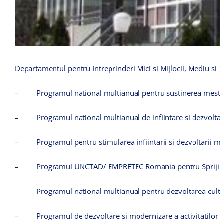
Departamentul
pentru
Intreprinderi
Mici
si
Mijlocii
,
Mediu
si
–
Programul
national
multianual
pentru
sustinerea
mest
–
Programul
national
multianual
de
infiintare
si
dezvolt
–
Programul
pentru
stimularea
infiintarii
si
dezvoltarii
m
–
Programul
UNCTAD
/
EMPRETEC
Romania
pentru
Sprij
–
Programul
national
multianual
pentru
dezvoltarea
cult
–
Programul
de
dezvoltare
si
modernizare
a
activitatilor