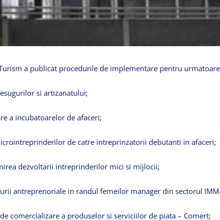
Turism
a
publicat
procedurile
de
implementare
pentru
urmatoare
esugurilor
si
artizanatului
;
are
a
incubatoarelor
de
afaceri
;
icrointreprinderilor
de
catre
intreprinzatorii
debutanti
in
afaceri
;
inirea
dezvoltarii
intreprinderilor
mici
si
mijlocii
;
urii
antreprenoriale
in
randul
femeilor
manager din
sectorul
IMM-
de
comercializare
a
produselor
si
serviciilor
de
piata
–
Comert
;