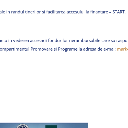
ale
in
randul
tinerilor
si
facilitarea
accesului
la
finantare
– START.
anta
in
vederea
accesarii
fondurilor
nerambursabile
care
sa
raspu
ompartimentul
Promovare
si
Programe
la
adresa
de e-mal:
marke