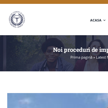
Skip
to
content
ACASA
Noi proceduri de im
Prima pagină
»
Latest
View
Larger