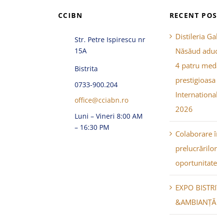
CCIBN
RECENT POS
Distileria Ga
Str. Petre Ispirescu nr
15A
Năsăud aduc
4 patru meda
Bistrita
prestigioasa
0733-900.204
Internationa
office@cciabn.ro
2026
Luni – Vineri 8:00 AM
– 16:30 PM
Colaborare 
prelucrărilo
oportunitate
EXPO BISTR
&AMBIANȚĂ