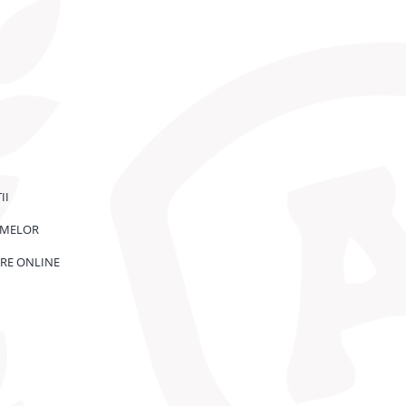
II
RMELOR
RE ONLINE