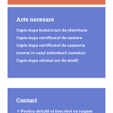
Acte necesare
Copie dupa buletin/act de identitate
Copie dupa certificatul de nastere
Copie dupa certificatul de casatorie
(numai in cazul schimbarii numelui)
Copie dupa ultimul act de studii
Contact
⚜
𝗣𝗲𝗻𝘁𝗿𝘂 𝗱𝗲𝘁𝗮𝗹𝗶𝗶 𝘀𝗶 𝗶𝗻𝘀𝗰𝗿𝗶𝗲𝗿𝗶 va 𝗿𝘂𝗴𝗮𝗺