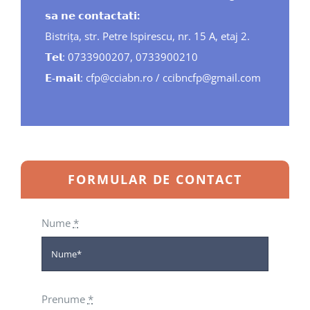
𝘀𝗮 𝗻𝗲 𝗰𝗼𝗻𝘁𝗮𝗰𝘁𝗮𝘁𝗶:
Bistriţa, str. Petre Ispirescu, nr. 15 A, etaj 2.
𝗧𝗲𝗹: 0733900207, 0733900210
𝗘-𝗺𝗮𝗶𝗹: cfp@cciabn.ro / ccibncfp@gmail.com
FORMULAR DE CONTACT
Nume
*
Prenume
*