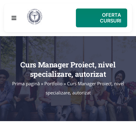
Skip
to
OFERTA
Toggle
CURSURI
content
Navigation
ACASA
CURSURI
Curs Manager Proiect, nivel
specializare, autorizat
BLOG
Prima pagină
»
Portfolio
»
Curs Manager Proiect, nivel
specializare, autorizat
Q&A
CONTACT