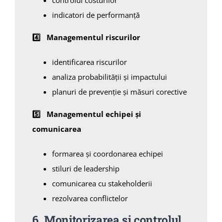
controlul costurilor
indicatori de performanță
4️
⃣
Managementul riscurilor
identificarea riscurilor
analiza probabilității și impactului
planuri de prevenție și măsuri corective
5️
Managementul echipei și
comunicarea
formarea și coordonarea echipei
stiluri de leadership
comunicarea cu stakeholderii
rezolvarea conflictelor
6
Monitorizarea și controlul